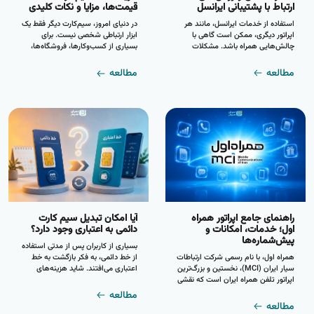
ارتباط با پشتیبانی ایرانسل
قیمت‌ها، مزایا و نکات کلیدی
استفاده از خدمات ایرانسل، مانند هر
در دنیای امروز، سیم‌کارت دیگر فقط یک
اپراتور دیگری، ممکن است گاهی با
ابزار ارتباطی شخصی نیست. برای
چالش‌هایی همراه باشد. مشکلات
بسیاری از کسب‌وکارها، فروشگاه‌ها،
آنتن‌دهی، سوالات در مورد صورتحساب
سازمان‌ها و فعالان حوزه دیجیتال، خرید
یا تنظیمات اینترنت، همگی مواردی
عمده سیم‌کارت به یک نیاز استراتژیک
مطالعه
مطالعه
هستند که می‌توانند شما را به تماس با
تبدیل شده است. از تأمین خطوط برای
بخش پشتیبانی نیازمند کنند. ...
تیم‌های فروش و بازاریابی گرفته تا
استفاده در دستگاه‌های کارتخوان،
دوربین‌های مداربسته و تأیید هویت
کاربران، همه و همه به تعداد
قابل‌توجهی سیم‌کارت نیاز دارند. ...
راهنمای جامع اپراتور همراه
آیا امکان تبدیل سیم کارت
اول؛ خدمات، امکانات و
دائمی به اعتباری وجود دارد؟
پیش‌شماره‌ها
بسیاری از کاربران پس از مدتی استفاده
همراه اول، با نام رسمی شرکت ارتباطات
از خط دائمی، به فکر بازگشت به خط
سیار ایران (MCI)، نخستین و بزرگ‌ترین
اعتباری می‌افتند. شاید هزینه‌های
اپراتور تلفن همراه ایران است که نقشی
قبض ماهیانه برایشان سنگین شده
بی‌بدیل در شکل‌گیری صنعت ارتباطات
باشد، یا کنترل هزینه‌ها با شارژهای
مطالعه
سیار کشور ایفا کرده است. این اپراتور
محدود را ترجیح دهند. اما پاسخ به این
مطالعه
که فعالیت خود را از سال ۱۳۷۳ آغاز
سوال، صریح و قطعی است: خیر، تبدیل