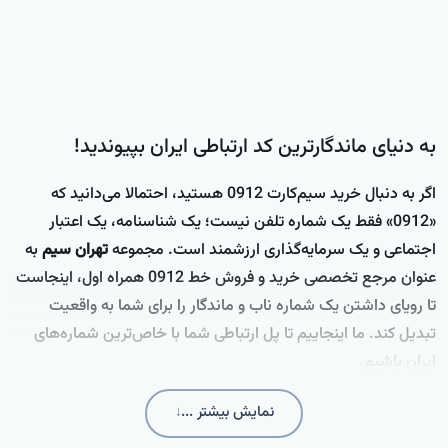
کرد، امروزه به یکی از بزرگ‌ترین
سیم کارت دائمی به اعتباری امکان‌پذیر
اپراتورهای تلفن همراه در منطقه
نیست و این قانون برای هر سه اپراتور
خاورمیانه و جنوب آسیا تبدیل شده
اصلی (همراه اول، ایرانسل و رایتل)
است. ...
یکسان است. ...
به دنیای ماندگارترین کد ارتباطی ایران بپیوندید!
اگر به دنبال خرید سیم‌کارت 0912 هستید، احتمالا می‌دانید که
«0912» فقط یک شماره تلفن نیست؛ یک شناسنامه، یک اعتبار
اجتماعی و یک سرمایه‌گذاری ارزشمند است. مجموعه
تهران سیم
به
عنوان مرجع تخصصی خرید و فروش خط 0912 همراه اول، اینجاست
تا رویای داشتن یک شماره ناب و ماندگار را برای شما به واقعیت
تبدیل کند. ما اینجاییم تا پل ارتباطی شما با خاص‌ترین شماره‌های
ایران باشیم.
نمایش بیشتر ...
↓
چرا خرید سیم‌کارت 0912 از تهران سیم؟