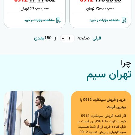
750,000,000
تومان
690,000,000
تومان
مشاهده جزئیات و خرید
مشاهده جزئیات و خرید
قبلی
صفحه
از
بعدی
150
چرا
تهران سیم
خرید و فروش سیمکارت 0912 با
بهترین قیمت
اگر قصد فروش سیمکارت 0912
خود را دارید، ما با بالاترین قیمت در
بازار، آماده خرید آن از شما هستیم.
سیمکارتهای با پیش شماره 0912