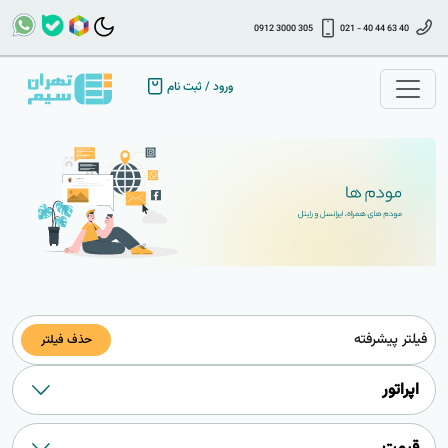
0912 3000 305
021 - 40 44 63 40
ورود
/
ثبت نام
فیلتر پیشرفته
حذف فیلتر
اپراتور