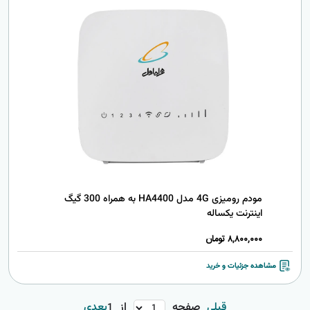
مودم رومیزی 4G مدل HA4400 به همراه 300 گیگ
اینترنت یکساله
8,800,000
تومان
مشاهده جزئیات و خرید
قبلی
صفحه
از
بعدی
1