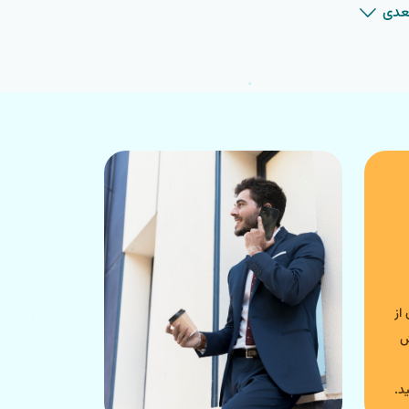
عدی
ن از
رزش
د.