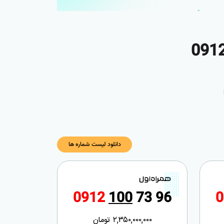
دانلود لیست شماره ها
0
9
1
2
1
0
0
7
3
9
6
0
2,350,000,000
تومان