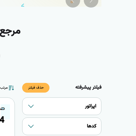
مرجع 
فیلتر پیشرفته
حذف فیلتر
مرتب 
اپراتور
4
کدها