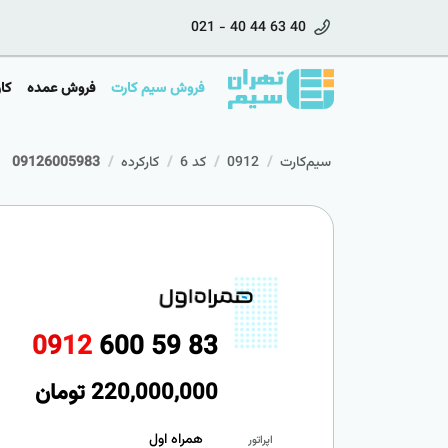
021 - 40 44 63 40
فروش سیم کارت
فروش عمده
کا
سیم‌کارت
0912
کد 6
کارکرده
09126005983
0
9
1
2
6
0
0
5
9
8
3
220,000,000
تومان
همراه اول
اپراتور