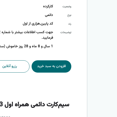
کارکرده
وضعیت
دائمی
نوع
کد پایین,هزاری از اول
رند
توضیحات
فرمایید.
1 سال و 8 ماه و 28 روز خاموش (سند آماده انتقال)
افزودن به سبد خرید
رزرو آنلاین
سیم‌کارت دائمی همراه اول 09126005983