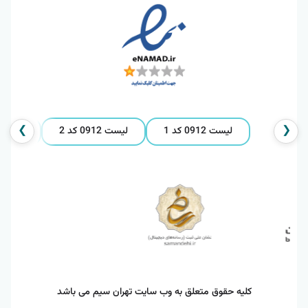
❯
❮
لیست 0912 کد 1
لیست 0912 کد 2
لیست 0912 کد 
کلیه حقوق متعلق به وب سایت تهران سیم می باشد