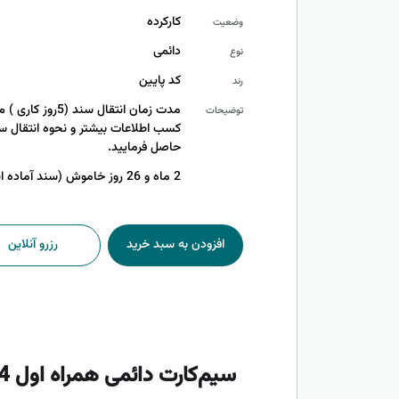
کارکرده
وضعیت
دائمی
نوع
کد پایین
رند
مدت زمان انتقال س
توضیحات
حاصل فرمایید.
2 ماه و 26 روز خاموش (سند آماده انتقال)
افزودن به سبد خرید
رزرو آنلاین
سیم‌کارت دائمی همراه اول 09122157094