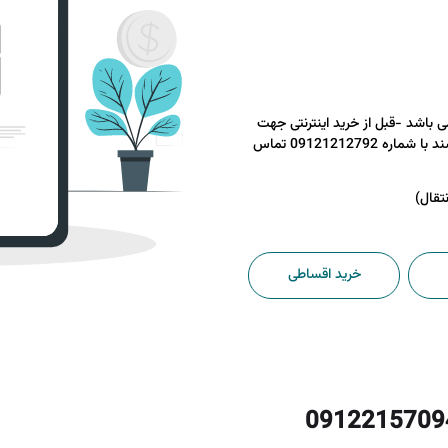
ند (5روز کاری ) می باشد -قبل از خرید اینترنتی جهت
کسب اطلاعات بیشتر و نحوه انتقال سند با شماره 09121212792 تماس
خرید اقساطی