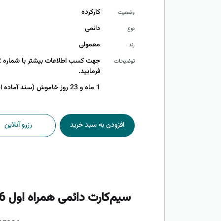
کارکرده
وضعیت
دائمی
نوع
معمولی
رند
توضیحات
فرمایید.
1 ماه و 23 روز خاموش (سند آماده انتقال)
افزودن به سبد خرید
رزرو آنلاین
سیم‌کارت دائمی همراه اول 09122605986