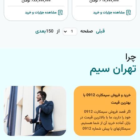
690,000,000
تومان
680,000,000
تومان
مشاهده جزئیات و خرید
مشاهده جزئیات و خرید
قبلی
صفحه
از
بعدی
150
چرا
تهران سیم
خرید و فروش سیمکارت 0912 با
بهترین قیمت
اگر قصد فروش سیمکارت 0912
خود را دارید، ما با بالاترین قیمت در
بازار، آماده خرید آن از شما هستیم.
سیمکارتهای با پیش شماره 0912
به دلیل محبوبیت و کاربرد گسترده،