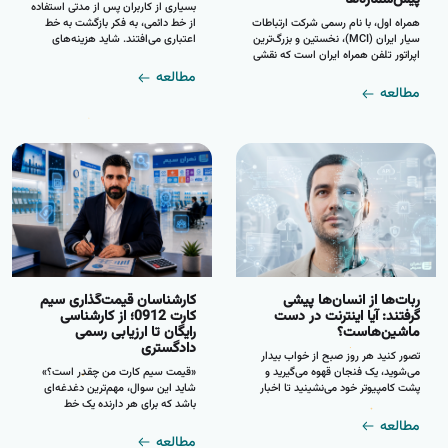
پیش‌شماره‌ها
بسیاری از کاربران پس از مدتی استفاده
همراه اول، با نام رسمی شرکت ارتباطات
از خط دائمی، به فکر بازگشت به خط
سیار ایران (MCI)، نخستین و بزرگ‌ترین
اعتباری می‌افتند. شاید هزینه‌های
اپراتور تلفن همراه ایران است که نقشی
قبض ماهیانه برایشان سنگین شده
بی‌بدیل در شکل‌گیری صنعت ارتباطات
باشد، یا کنترل هزینه‌ها با شارژهای
مطالعه
سیار کشور ایفا کرده است. این اپراتور
محدود را ترجیح دهند. اما پاسخ به این
مطالعه
که فعالیت خود را از سال ۱۳۷۳ آغاز
سوال، صریح و قطعی است: خیر، تبدیل
کرد، امروزه به یکی از بزرگ‌ترین
سیم کارت دائمی به اعتباری امکان‌پذیر
اپراتورهای تلفن همراه در منطقه
نیست و این قانون برای هر سه اپراتور
خاورمیانه و جنوب آسیا تبدیل شده
اصلی (همراه اول، ایرانسل و رایتل)
است. ...
یکسان است. ...
ربات‌ها از انسان‌ها پیشی
کارشناسان قیمت‌گذاری سیم
گرفتند: آیا اینترنت در دست
کارت 0912؛ از کارشناسی
ماشین‌هاست؟
رایگان تا ارزیابی رسمی
دادگستری
تصور کنید هر روز صبح از خواب بیدار
می‌شوید، یک فنجان قهوه می‌گیرید و
«قیمت سیم کارت من چقدر است؟»
پشت کامپیوتر خود می‌نشینید تا اخبار
شاید این سوال، مهم‌ترین دغدغه‌ای
را مرور کنید. اما چیزی که می‌بینید،
باشد که برای هر دارنده یک خط
گفتگوهای واقعی انسان‌ها نیست.
ارزشمند، به‌ویژه شماره‌های با
مطالعه
بسیاری از نظرات، مقالات و حتی
پیش‌شماره ۰۹۱۲، پیش می‌آید. پاسخ به
مطالعه