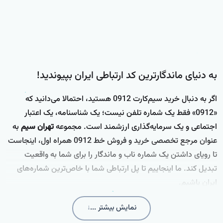
تعاملات آنلاین توسط ماشین‌ها تولید
این سوال، کار ساده‌ای نیست و به یک
شده‌اند. این صحنه، دیگر یک فیلم
فرآیند تخصصی به نام کارشناسی قیمت
علمی-تخیلی نیست. این واقعیت جدید
نیاز دارد. ...
اینترنت ماست. ...
به دنیای ماندگارترین کد ارتباطی ایران بپیوندید!
اگر به دنبال خرید سیم‌کارت 0912 هستید، احتمالا می‌دانید که
«0912» فقط یک شماره تلفن نیست؛ یک شناسنامه، یک اعتبار
اجتماعی و یک سرمایه‌گذاری ارزشمند است. مجموعه
تهران سیم
به
عنوان مرجع تخصصی خرید و فروش خط 0912 همراه اول، اینجاست
تا رویای داشتن یک شماره ناب و ماندگار را برای شما به واقعیت
تبدیل کند. ما اینجاییم تا پل ارتباطی شما با خاص‌ترین شماره‌های
ایران باشیم.
نمایش بیشتر ...
↓
چرا خرید سیم‌کارت 0912 از تهران سیم؟