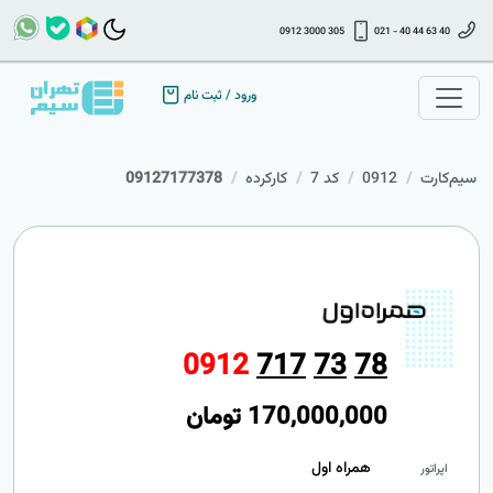
0912 3000 305
021 - 40 44 63 40
ورود
/
ثبت نام
سیم‌کارت
0912
کد 7
کارکرده
09127177378
0
9
1
2
7
1
7
7
3
7
8
170,000,000
تومان
همراه اول
اپراتور