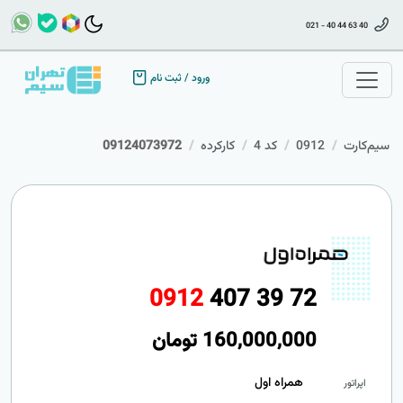
021 - 40 44 63 40
ورود
/
ثبت نام
سیم‌کارت
0912
کد 4
کارکرده
09124073972
0
9
1
2
4
0
7
3
9
7
2
160,000,000
تومان
همراه اول
اپراتور