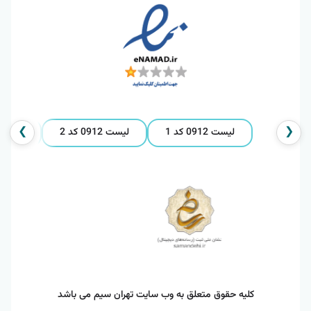
❯
❮
لیست 0912 کد 1
لیست 0912 کد 2
لیست 0912 کد 
کلیه حقوق متعلق به وب سایت تهران سیم می باشد