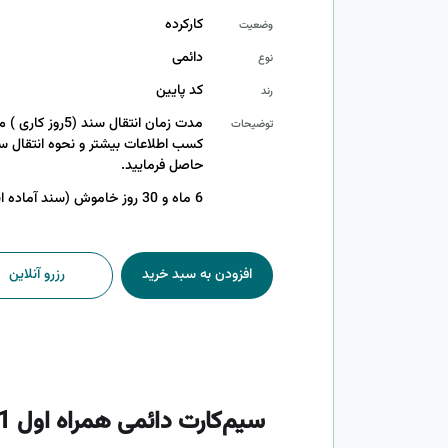
کارکرده
وضعیت
دائمی
نوع
کد پایین
رند
مدت زمان انتقال س
توضیحات
حاصل فرمایید.
6 ماه و 30 روز خاموش (سند آماده انتقال)
افزودن به سبد خرید
رزرو آنلاین
سیم‌کارت دائمی همراه اول 09121037861