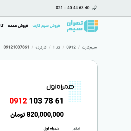
021 - 40 44 63 40
فروش سیم کارت
فروش عمده
کا
سیم‌کارت
0912
کد 1
کارکرده
09121037861
0
9
1
2
1
0
3
7
8
6
1
820,000,000
تومان
همراه اول
اپراتور