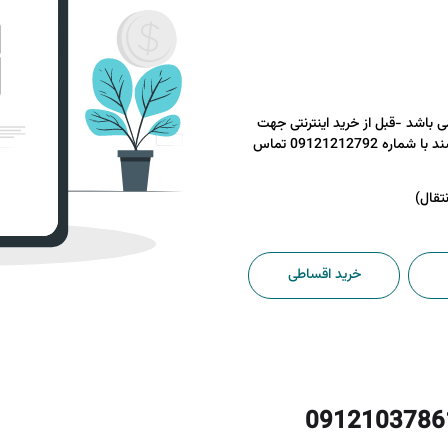
ند (5روز کاری ) می باشد -قبل از خرید اینترنتی جهت
کسب اطلاعات بیشتر و نحوه انتقال سند با شماره 09121212792 تماس
خرید اقساطی