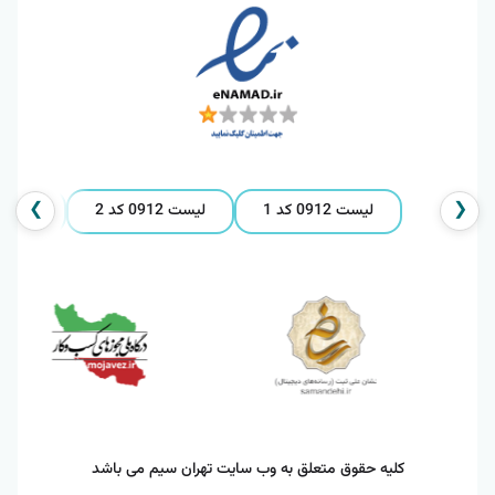
❯
❮
لیست 0912 کد 1
لیست 0912 کد 2
لیست 0912 کد 
کلیه حقوق متعلق به وب سایت تهران سیم می باشد