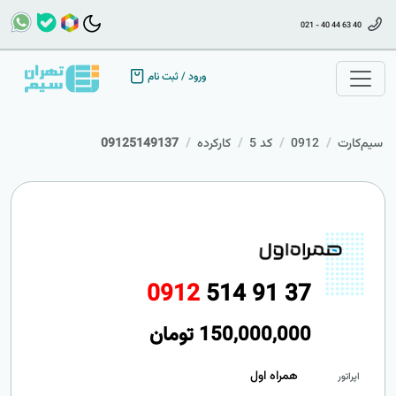
021 - 40 44 63 40
ورود
/
ثبت نام
سیم‌کارت
0912
کد 5
کارکرده
09125149137
0
9
1
2
5
1
4
9
1
3
7
150,000,000
تومان
همراه اول
اپراتور