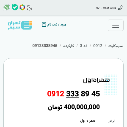
021 - 40 44 63 40
ورود
/
ثبت نام
سیم‌کارت
0912
کد 3
کارکرده
09123338945
0
9
1
2
3
3
3
8
9
4
5
400,000,000
تومان
همراه اول
اپراتور