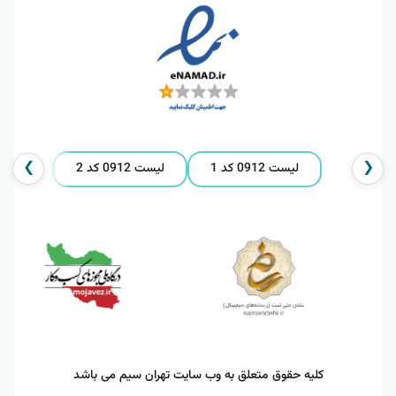
❯
❮
لیست 0912 کد 1
لیست 0912 کد 2
لیست 0912 کد 
کلیه حقوق متعلق به وب سایت تهران سیم می باشد