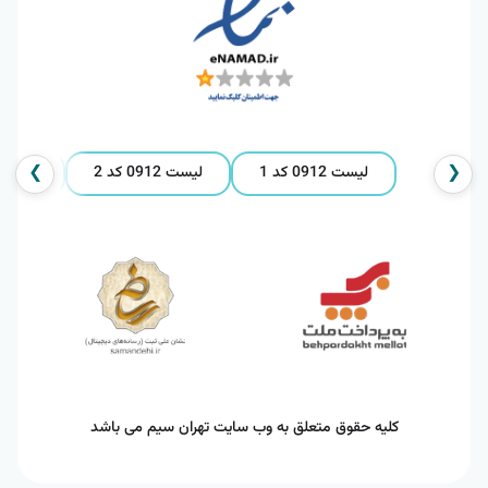
❯
❮
لیست 0912 کد 1
لیست 0912 کد 2
لیست 0912 کد 
کلیه حقوق متعلق به وب سایت تهران سیم می باشد