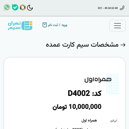
021 - 40 44 63 40
ورود
/
ثبت نام
مشخصات سیم کارت عمده
کد: D4002
10,000,000
تومان
همراه اول
اپراتور